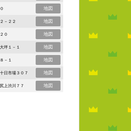
地図
０
地図
２－２２
地図
２０
地図
大坪１－１
地図
８－１
地図
十日市場３０７
地図
尻上渋川７７