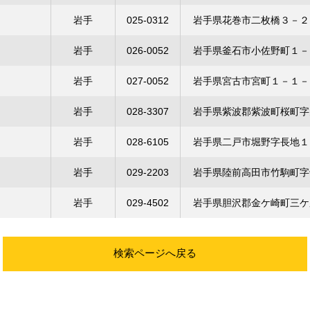
岩手
025-0312
岩手県花巻市二枚橋３－２
岩手
026-0052
岩手県釜石市小佐野町１－
岩手
027-0052
岩手県宮古市宮町１－１－
岩手
028-3307
岩手県紫波郡紫波町桜町字
岩手
028-6105
岩手県二戸市堀野字長地１
岩手
029-2203
岩手県陸前高田市竹駒町字
岩手
029-4502
岩手県胆沢郡金ケ崎町三ケ
検索ページへ戻る