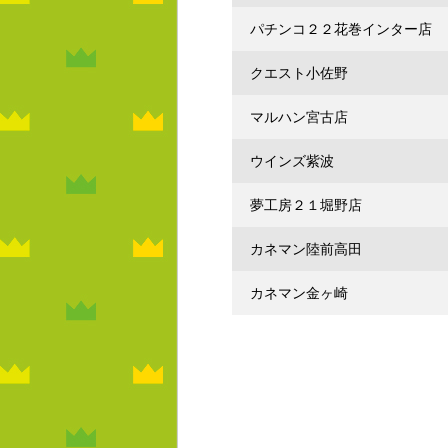
パチンコ２２花巻インター店
クエスト小佐野
マルハン宮古店
ウインズ紫波
夢工房２１堀野店
カネマン陸前高田
カネマン金ヶ崎