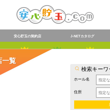
安心貯玉の契約店
J-NETカタログ
店一覧
検索キーワ
ホール名
住所