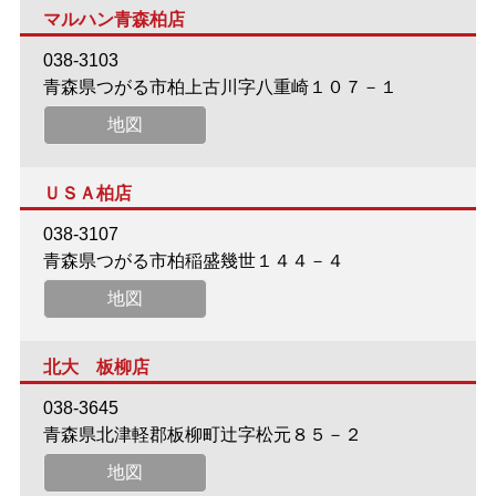
マルハン青森柏店
038-3103
青森県つがる市柏上古川字八重崎１０７－１
地図
ＵＳＡ柏店
038-3107
青森県つがる市柏稲盛幾世１４４－４
地図
北大 板柳店
038-3645
青森県北津軽郡板柳町辻字松元８５－２
地図