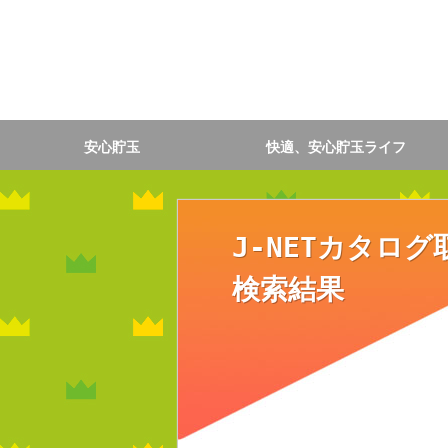
安心貯玉
快適、安心貯玉ライフ
J-NETカタログ
検索結果