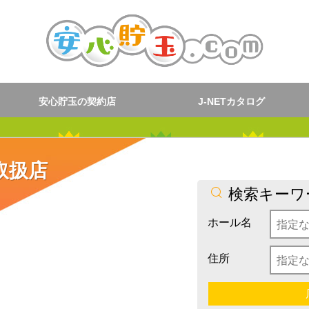
安心貯玉の契約店
J-NETカタログ
取扱店
検索キーワ
ホール名
住所